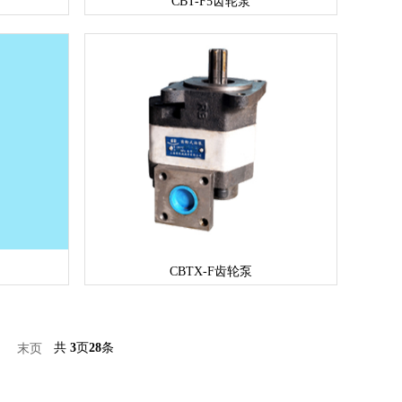
CBT-F5齿轮泵
CBTX-F齿轮泵
共
页
条
3
28
末页