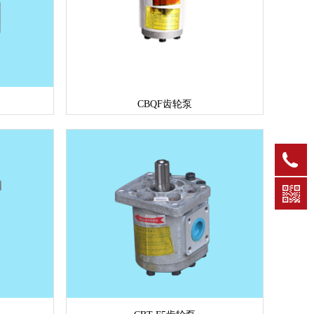
CBQF齿轮泵
0