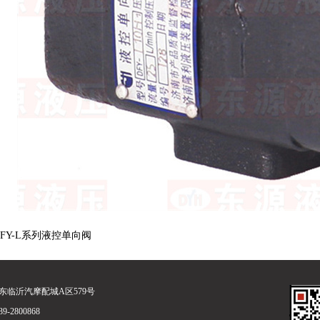
DFY-L系列液控单向阀
东临沂汽摩配城A区579号
-2800868