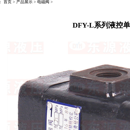
：
首页
>
产品展示
>
电磁阀
>
DFY-L系列液控